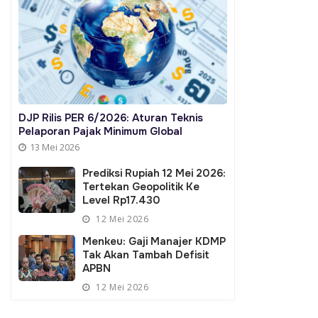
ntuk PT Vale Atas Kepatuhan
untuk Program Koperasi Desa
skal
Merah Putih
DJP Rilis PER 6/2026: Aturan Teknis
Pelaporan Pajak Minimum Global
13 Mei 2026
Prediksi Rupiah 12 Mei 2026:
Tertekan Geopolitik Ke
Level Rp17.430
12 Mei 2026
Menkeu: Gaji Manajer KDMP
Tak Akan Tambah Defisit
APBN
12 Mei 2026