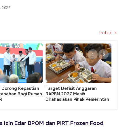
s 2026
Index
embangunan IKN Sedot APBN
Penyaluran Dana Umat Yang
ingga Hilangkan Wilayah
Produktif Dinilai Mampu
utan Sepaku Kaltim
Tanggulangi APBN
 Izin Edar BPOM dan PIRT Frozen Food