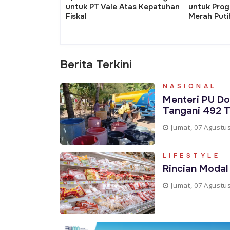
gram Koperasi Desa
KTP Asli dalam Pembayaran
Daera
ih
Pajak Jabar
Harap
Pemeri
Berita Terkini
NASIONAL
Menteri PU D
Tangani 492 T
Jumat, 07 Agustu
LIFESTYLE
Rincian Modal
Jumat, 07 Agustu