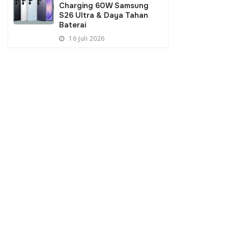
Charging 60W Samsung
S26 Ultra & Daya Tahan
Baterai
16 Juli 2026
Menteri PU Dody Hanggodo
Pemerintah Dorong Kepas
Pastikan Kementerian PU
Hukum Pertanahan Bagi 
Tangani 492 Titik Kekeringan
Subsidi MBR