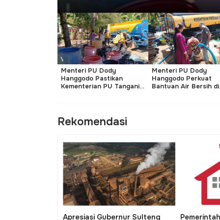
ta Kelola
Menteri PU Dody
Menteri PU Dody
, Menteri PU
Hanggodo Pastikan
Hanggodo Perkuat
nggodo Luruskan
Kementerian PU Tangani
Bantuan Air Bersih di
masi Cuti Pegawai
492 Titik Kekeringan
Aceh
Rekomendasi
h Siapkan Dana APBN
Dedi Mulyadi Hapus Syarat
Trans