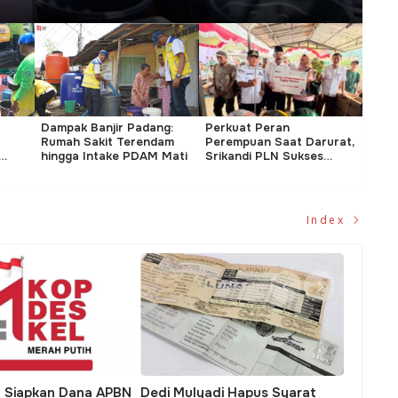
Dampak Banjir Padang:
Perkuat Peran
Bena
Rumah Sakit Terendam
Perempuan Saat Darurat,
Biro
hingga Intake PDAM Mati
Srikandi PLN Sukses
Dody
Gelar Edukasi
Disi
Kebencanaan di Kuningan
Index
formasi Digital Keuangan
Transformasi Tata Kelola
A