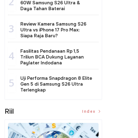
2
60W Samsung S26 Ultra &
Daya Tahan Baterai
Review Kamera Samsung S26
3
Ultra vs iPhone 17 Pro Max:
Siapa Raja Baru?
hi Tata Kelola
Menteri PU Dody
Menteri PU Dod
krasi, Menteri PU
Hanggodo Pastikan
Hanggodo Perku
Fasilitas Pendanaan Rp 1,5
4
 Hanggodo Luruskan
Kementerian PU Tangani
Bantuan Air Bers
Triliun BCA Dukung Layanan
nformasi Cuti Pegawai
492 Titik Kekeringan
Aceh
Paylater Indodana
Uji Performa Snapdragon 8 Elite
5
Gen 5 di Samsung S26 Ultra
Terlengkap
Riil
Index
presiasi Gubernur Sulteng
Pemerintah Siapkan Dana APB