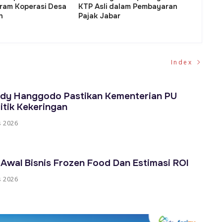
h: Tantangan dan
Anggaran Daerah di Era
u
an Bagi Seluruh
Pemerintahan Baru
Fi
ntah di Sulsel
Index
ody Hanggodo Pastikan Kementerian PU
itik Kekeringan
s 2026
 Awal Bisnis Frozen Food Dan Estimasi ROI
s 2026