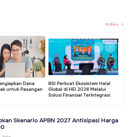
Index
Kampung Nelayan BSI Warloka:
Gerak Cepat PLN, Kurang d
Harapan Baru Masyarakat
Jam Listrik Kembali Normal 
Pesisir dari Laut yang Sama
Angke
kan Skenario APBN 2027 Antisipasi Harga
00