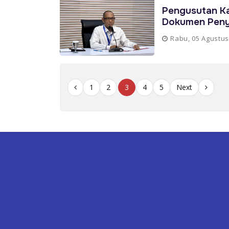
Pengusutan K
Dokumen Peny
Rabu, 05 Agustus
1
2
3
4
5
Next