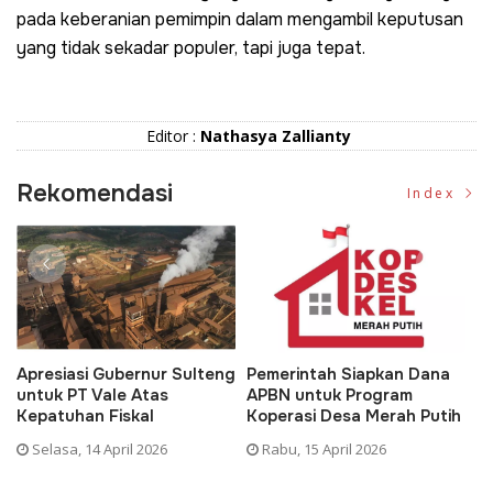
pada keberanian pemimpin dalam mengambil keputusan
yang tidak sekadar populer, tapi juga tepat.
Editor :
Nathasya Zallianty
Rekomendasi
Index
rnur Sulteng
Pemerintah Siapkan Dana
Dedi Mulyadi Hapu
Atas
APBN untuk Program
KTP Asli dalam
al
Koperasi Desa Merah Putih
Pembayaran Pajak 
 2026
Rabu, 15 April 2026
Rabu, 15 April 2026