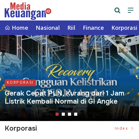
Home
Nasional
Riil
Finance
Korporasi
KORPORASI
KORPORASI
KORPORASI
KORPORASI
Update Jadwal KRL Solo-Jogja Senin
Gerak Cepat PLN, Kurang dari 1 Jam
Tol Yogya-Solo Perkuat Capaian
Langkah Strategis ADHI Perkuat
6 April 2026 Lengkap Semua
Listrik Kembali Normal di GI Angke
Produksi ADHI Rp16,6 T Tahun 2025
Fondasi Keuangan Perseroan
Pemberhentian
Korporasi
Index