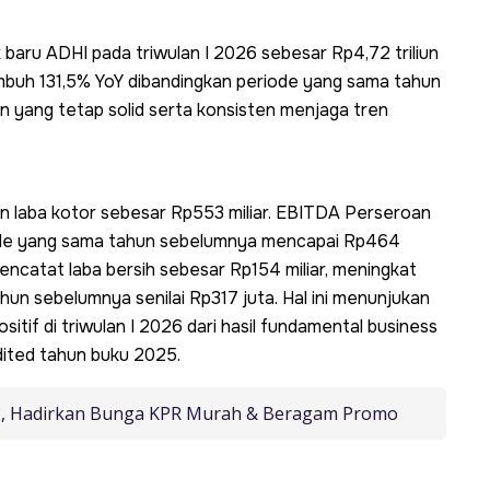
k baru ADHI pada triwulan I 2026 sebesar Rp4,72 triliun
umbuh 131,5% YoY dibandingkan periode yang sama tahun
 yang tetap solid serta konsisten menjaga tren
kan laba kotor sebesar Rp553 miliar. EBITDA Perseroan
ode yang sama tahun sebelumnya mencapai Rp464
mencatat laba bersih sebesar Rp154 miliar, meningkat
hun sebelumnya senilai Rp317 juta. Hal ini menunjukan
itif di triwulan I 2026 dari hasil fundamental business
dited tahun buku 2025.
IK2, Hadirkan Bunga KPR Murah & Beragam Promo