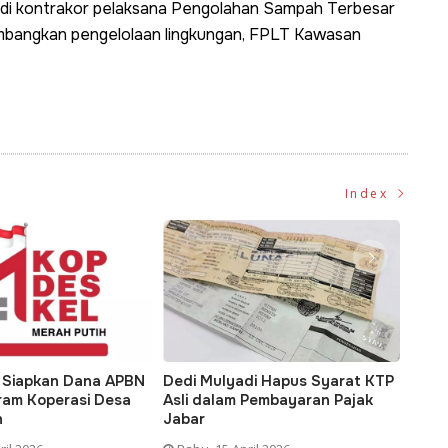
jadi kontrakor pelaksana Pengolahan Sampah Terbesar
mbangkan pengelolaan lingkungan, FPLT Kawasan
Index
 Siapkan Dana APBN
Dedi Mulyadi Hapus Syarat KTP
Tran
ram Koperasi Desa
Asli dalam Pembayaran Pajak
Daer
h
Jabar
Hara
Pemer