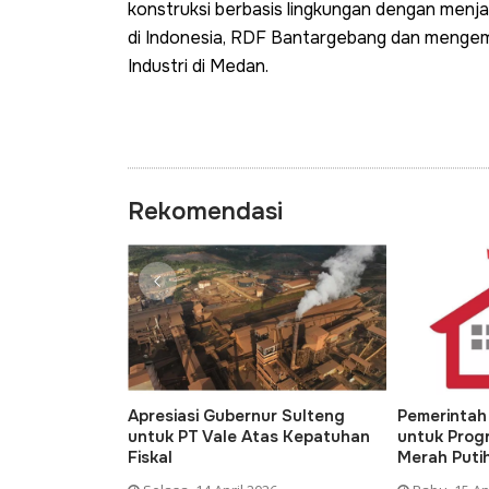
konstruksi berbasis lingkungan dengan men
di Indonesia, RDF Bantargebang dan menge
Industri di Medan.
Rekomendasi
 Kelola
Apresiasi Gubernur Sulteng
Pemerintah
di Era
untuk PT Vale Atas Kepatuhan
untuk Prog
u
Fiskal
Merah Puti