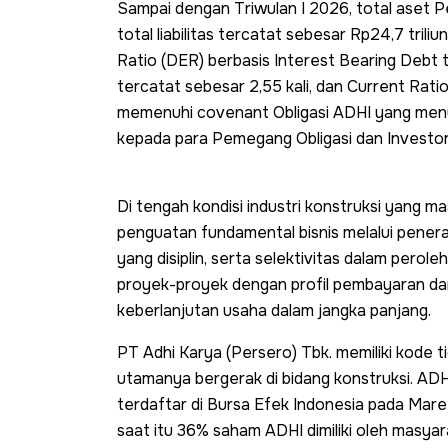
Sampai dengan Triwulan I 2026, total aset P
total liabilitas tercatat sebesar Rp24,7 trili
Ratio (DER) berbasis Interest Bearing Debt t
tercatat sebesar 2,55 kali, dan Current Ratio
memenuhi covenant Obligasi ADHI yang me
kepada para Pemegang Obligasi dan Investor 
Di tengah kondisi industri konstruksi yang 
penguatan fundamental bisnis melalui pener
yang disiplin, serta selektivitas dalam pero
proyek-proyek dengan profil pembayaran dan
keberlanjutan usaha dalam jangka panjang.
PT Adhi Karya (Persero) Tbk. memiliki kode
utamanya bergerak di bidang konstruksi. A
terdaftar di Bursa Efek Indonesia pada Mare
saat itu 36% saham ADHI dimiliki oleh masyar