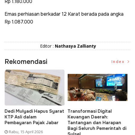
Rp 1.180.000
Emas perhiasan berkadar 12 Karat berada pada angka
Rp 1.087.000
Editor :
Nathasya Zallianty
Rekomendasi
Index
Dedi Mulyadi Hapus Syarat
Transformasi Digital
T
KTP Asli dalam
Keuangan Daerah:
A
h
Pembayaran Pajak Jabar
Tantangan dan Harapan
P
Bagi Seluruh Pemerintah di
Rabu, 15 April 2026
Sulsel