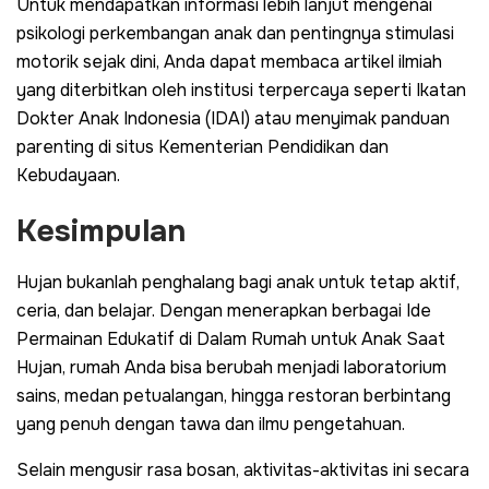
Untuk mendapatkan informasi lebih lanjut mengenai
psikologi perkembangan anak dan pentingnya stimulasi
motorik sejak dini, Anda dapat membaca artikel ilmiah
yang diterbitkan oleh institusi terpercaya seperti Ikatan
Dokter Anak Indonesia (IDAI) atau menyimak panduan
parenting di situs Kementerian Pendidikan dan
Kebudayaan.
Kesimpulan
Hujan bukanlah penghalang bagi anak untuk tetap aktif,
ceria, dan belajar. Dengan menerapkan berbagai Ide
Permainan Edukatif di Dalam Rumah untuk Anak Saat
Hujan, rumah Anda bisa berubah menjadi laboratorium
sains, medan petualangan, hingga restoran berbintang
yang penuh dengan tawa dan ilmu pengetahuan.
Selain mengusir rasa bosan, aktivitas-aktivitas ini secara