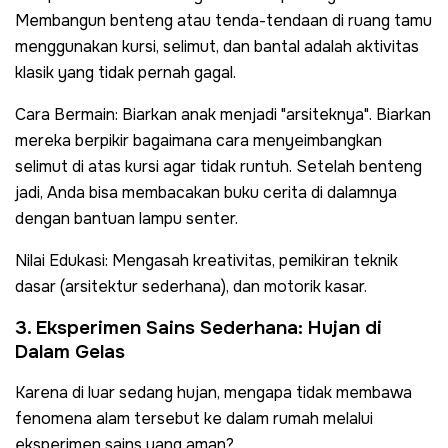
Membangun benteng atau tenda-tendaan di ruang tamu
menggunakan kursi, selimut, dan bantal adalah aktivitas
klasik yang tidak pernah gagal.
Cara Bermain: Biarkan anak menjadi "arsiteknya". Biarkan
mereka berpikir bagaimana cara menyeimbangkan
selimut di atas kursi agar tidak runtuh. Setelah benteng
jadi, Anda bisa membacakan buku cerita di dalamnya
dengan bantuan lampu senter.
Nilai Edukasi: Mengasah kreativitas, pemikiran teknik
dasar (arsitektur sederhana), dan motorik kasar.
3. Eksperimen Sains Sederhana: Hujan di
Dalam Gelas
Karena di luar sedang hujan, mengapa tidak membawa
fenomena alam tersebut ke dalam rumah melalui
eksperimen sains yang aman?