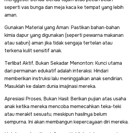
seperti vas bunga dan meja kaca ke tempat yang lebih
aman.
Gunakan Material yang Aman: Pastikan bahan-bahan
kimia dapur yang digunakan (seperti pewarna makanan
atau sabun) aman jika tidak sengaja tertelan atau
terkena kulit sensitif anak.
Terlibat Aktif, Bukan Sekadar Menonton: Kunci utama
dari permainan edukatif adalah interaksi. Hindari
memberikan instruksi lalu meninggalkan anak sendirian.
Masuklah ke dalam dunia imajinasi mereka.
Apresiasi Proses, Bukan Hasil: Berikan pujian atas usaha
anak ketika mereka mencoba memecahkan teka-teki
atau merakit sesuatu, meskipun hasilnya belum
sempurna. Ini akan membangun kepercayaan diri mereka.