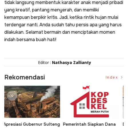
tidak langsung membentuk karakter anak menjadi pribadi
yang kreatif, pantang menyerah, dan memiliki
kemampuan berpikir kritis. Jadi, ketika rintik hujan mulai
terdengar nanti, Anda sudah tahu persis apa yang harus
dilakukan. Selamat bermain dan menciptakan momen
indah bersama buah hati!
Editor :
Nathasya Zallianty
Rekomendasi
Index
Dedi Mulyadi Hapus Syarat
Transformasi Digital
T