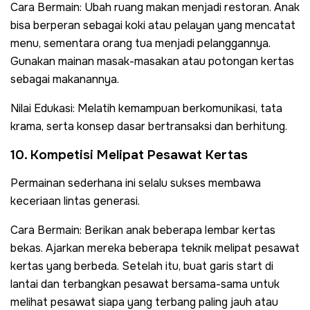
Cara Bermain: Ubah ruang makan menjadi restoran. Anak
bisa berperan sebagai koki atau pelayan yang mencatat
menu, sementara orang tua menjadi pelanggannya.
Gunakan mainan masak-masakan atau potongan kertas
sebagai makanannya.
Nilai Edukasi: Melatih kemampuan berkomunikasi, tata
krama, serta konsep dasar bertransaksi dan berhitung.
10. Kompetisi Melipat Pesawat Kertas
Permainan sederhana ini selalu sukses membawa
keceriaan lintas generasi.
Cara Bermain: Berikan anak beberapa lembar kertas
bekas. Ajarkan mereka beberapa teknik melipat pesawat
kertas yang berbeda. Setelah itu, buat garis start di
lantai dan terbangkan pesawat bersama-sama untuk
melihat pesawat siapa yang terbang paling jauh atau