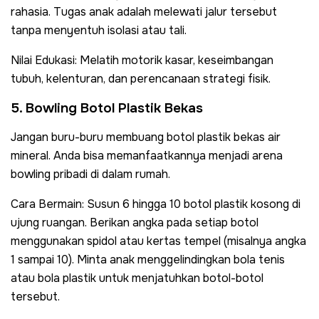
rahasia. Tugas anak adalah melewati jalur tersebut
tanpa menyentuh isolasi atau tali.
Nilai Edukasi: Melatih motorik kasar, keseimbangan
tubuh, kelenturan, dan perencanaan strategi fisik.
5. Bowling Botol Plastik Bekas
Jangan buru-buru membuang botol plastik bekas air
mineral. Anda bisa memanfaatkannya menjadi arena
bowling pribadi di dalam rumah.
Cara Bermain: Susun 6 hingga 10 botol plastik kosong di
ujung ruangan. Berikan angka pada setiap botol
menggunakan spidol atau kertas tempel (misalnya angka
1 sampai 10). Minta anak menggelindingkan bola tenis
atau bola plastik untuk menjatuhkan botol-botol
tersebut.