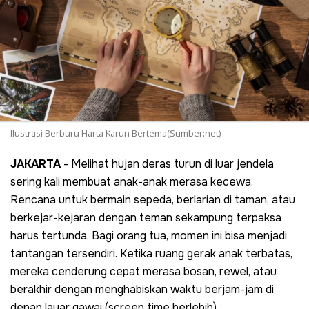
Ilustrasi Berburu Harta Karun Bertema(Sumber:net)
JAKARTA
- Melihat hujan deras turun di luar jendela
sering kali membuat anak-anak merasa kecewa.
Rencana untuk bermain sepeda, berlarian di taman, atau
berkejar-kejaran dengan teman sekampung terpaksa
harus tertunda. Bagi orang tua, momen ini bisa menjadi
tantangan tersendiri. Ketika ruang gerak anak terbatas,
mereka cenderung cepat merasa bosan, rewel, atau
berakhir dengan menghabiskan waktu berjam-jam di
depan layar gawai (
screen time
berlebih).