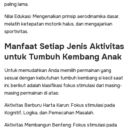
paling lama.
Nilai Edukasi: Mengenalkan prinsip aerodinamika dasar,
melatih ketepatan motorik halus, dan mengajarkan
sportivitas.
Manfaat Setiap Jenis Aktivitas
untuk Tumbuh Kembang Anak
Untuk memudahkan Anda memilih permainan yang
sesuai dengan kebutuhan tumbuh kembang si kecil saat
ini, berikut adalah klasifikasi fokus stimulasi dari masing-
masing permainan di atas:
Aktivitas Berburu Harta Karun: Fokus stimulasi pada
Kognitif, Logika, dan Pemecahan Masalah.
Aktivitas Membangun Benteng: Fokus stimulasi pada