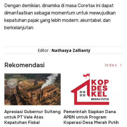
Dengan demikian, dinamika di masa Coretax ini dapat
dimanfaatkan sebagai momentum untuk mewujudkan
kepatuhan pajak yang lebih modern, akuntabel, dan
berkelanjutan.
Editor :
Nathasya Zallianty
Rekomendasi
Index
presiasi Gubernur Sulteng
Pemerintah Siapkan Dana
Dedi 
ntuk PT Vale Atas
APBN untuk Program
KTP A
epatuhan Fiskal
Koperasi Desa Merah Putih
Pemb