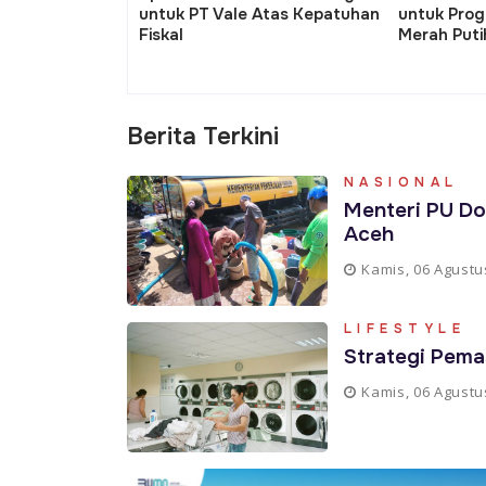
 Koperasi Desa
KTP Asli dalam Pembayaran
Daerah: T
Pajak Jabar
Harapan B
Pemerintah
Berita Terkini
NASIONAL
Menteri PU Do
Aceh
Kamis, 06 Agustu
LIFESTYLE
Strategi Pema
Kamis, 06 Agustu