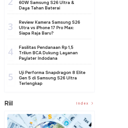
2
60W Samsung S26 Ultra &
Daya Tahan Baterai
Review Kamera Samsung S26
3
Ultra vs iPhone 17 Pro Max:
Siapa Raja Baru?
ak El Nino, Menteri
Menteri PU Dody
Dampak Banjir P
ody Hanggodo Gerak
Hanggodo Perkuat
Rumah Sakit Te
Fasilitas Pendanaan Rp 1,5
4
t Salurkan Air Bersih
Bantuan Air Bersih di
hingga Intake P
Triliun BCA Dukung Layanan
itubondo
Aceh
Paylater Indodana
Uji Performa Snapdragon 8 Elite
5
Gen 5 di Samsung S26 Ultra
Terlengkap
Riil
Index
iasi Gubernur Sulteng
Pemerintah Siapkan Dana APBN
D