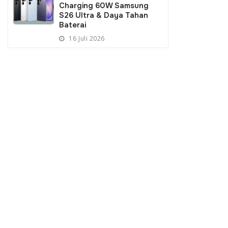
Charging 60W Samsung
S26 Ultra & Daya Tahan
Baterai
16 Juli 2026
eri PU Dody Hanggodo
Pimpinan Badan Pengelola
uat Bantuan Air Bersih di
BUMN Kunjungi Kantor Menteri
h
Keuangan