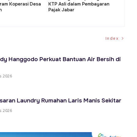
antangan dan
Anggaran Daerah di Era
untuk
agi Seluruh
Pemerintahan Baru
Fiskal
 di Sulsel
Index
dy Hanggodo Perkuat Bantuan Air Bersih di
s 2026
saran Laundry Rumahan Laris Manis Sekitar
s 2026