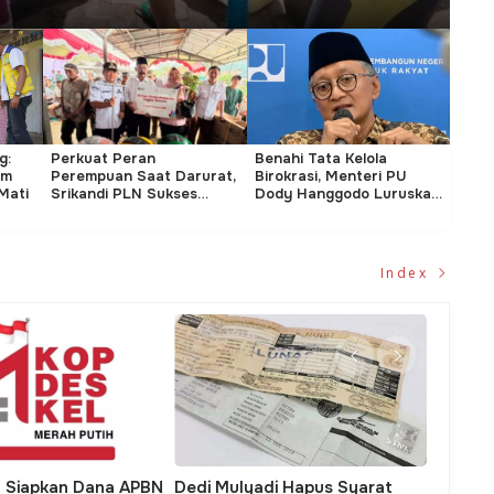
g:
Perkuat Peran
Benahi Tata Kelola
Damp
am
Perempuan Saat Darurat,
Birokrasi, Menteri PU
PU D
Mati
Srikandi PLN Sukses
Dody Hanggodo Luruskan
Cepa
Gelar Edukasi
Disinformasi Cuti Pegawai
ke S
Kebencanaan di Kuningan
Index
asi Digital Keuangan
Transformasi Tata Kelola
Apres