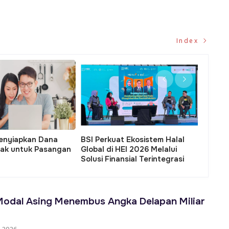
Index
 Nelayan BSI Warloka:
Gerak Cepat PLN, Kurang dari 1
Duk
 Baru Masyarakat
Jam Listrik Kembali Normal di GI
Keb
dari Laut yang Sama
Angke
Klari
Modal Asing Menembus Angka Delapan Miliar