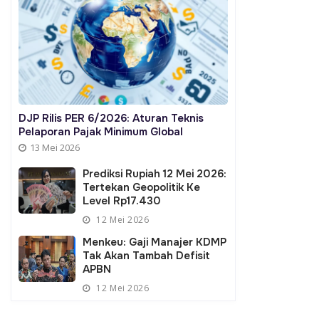
 PT Vale Atas Kepatuhan
untuk Program Koperasi Desa
K
Merah Putih
P
DJP Rilis PER 6/2026: Aturan Teknis
Pelaporan Pajak Minimum Global
13 Mei 2026
Prediksi Rupiah 12 Mei 2026:
Tertekan Geopolitik Ke
Level Rp17.430
12 Mei 2026
Menkeu: Gaji Manajer KDMP
Tak Akan Tambah Defisit
APBN
12 Mei 2026