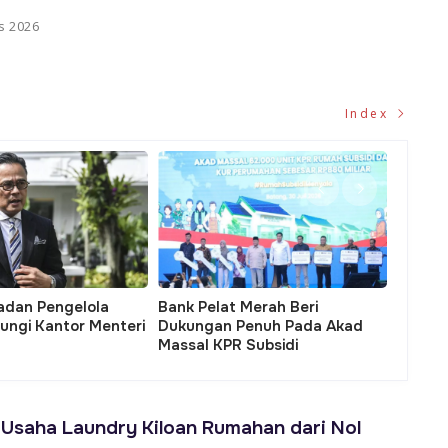
s 2026
Index
ersonel Pemadam
Pendiri Toko Daring Raksasa
Ment
n Jakarta Selatan
Kantongi Puluhan Triliun Usai
Perk
ansi Gratis
Lepas Saham
Ace
 Usaha Laundry Kiloan Rumahan dari Nol