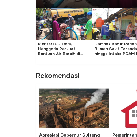
l Nino, Menteri
Menteri PU Dody
Dampak Banjir Padan
 Hanggodo Gerak
Hanggodo Perkuat
Rumah Sakit Terend
urkan Air Bersih
Bantuan Air Bersih di
hingga Intake PDAM 
ondo
Aceh
Rekomendasi
iapkan Dana APBN
Dedi Mulyadi Hapus Syarat
Transform