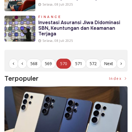
Selasa, 08 Juli 2025
FINANCE
Investasi Asuransi Jiwa Didominasi
SBN, Keuntungan dan Keamanan
Terjaga
Selasa, 08 Juli 2025
568
569
570
571
572
Next
Terpopuler
Index