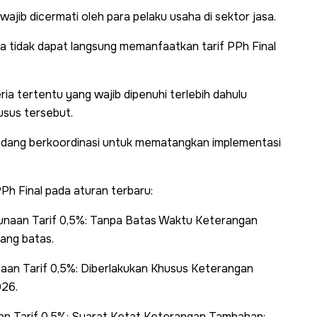
jib dicermati oleh para pelaku usaha di sektor jasa.
a tidak dapat langsung memanfaatkan tarif PPh Final
teria tertentu yang wajib dipenuhi terlebih dahulu
usus tersebut.
sedang berkoordinasi untuk mematangkan implementasi
h Final pada aturan terbaru:
gunaan Tarif 0,5%: Tanpa Batas Waktu Keterangan
ang batas.
an Tarif 0,5%: Diberlakukan Khusus Keterangan
026.
n Tarif 0,5%: Syarat Ketat Keterangan Tambahan: