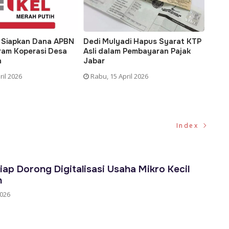
di Hapus Syarat KTP
Transformasi Digital Keuangan
Trans
Pembayaran Pajak
Daerah: Tantangan dan
Angga
Harapan Bagi Seluruh
Pemer
Pemerintah di Sulsel
il 2026
Senin
Kamis, 16 April 2026
Index
iap Dorong Digitalisasi Usaha Mikro Kecil
h
2026