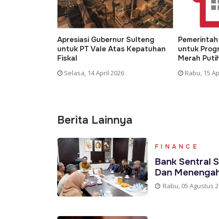
r Sulteng
Pemerintah Siapkan Dana APBN
Dedi Mulya
as Kepatuhan
untuk Program Koperasi Desa
Asli dalam 
Merah Putih
Jabar
6
Rabu, 15 April 2026
Rabu, 15 Apr
Berita Lainnya
FINANCE
Bank Sentral S
Dan Menenga
Rabu, 05 Agustus 