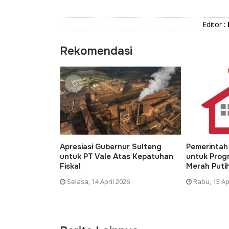
Editor :
Rekomendasi
 Kelola
Apresiasi Gubernur Sulteng
Pemerintah
di Era
untuk PT Vale Atas Kepatuhan
untuk Prog
u
Fiskal
Merah Puti
Selasa, 14 April 2026
Rabu, 15 Ap