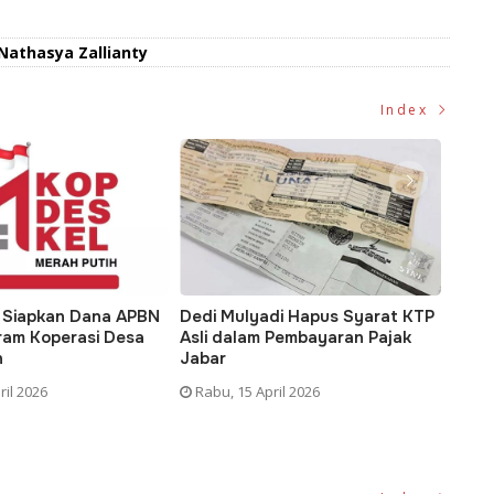
Nathasya Zallianty
Index
 Siapkan Dana APBN
Dedi Mulyadi Hapus Syarat KTP
Tran
ram Koperasi Desa
Asli dalam Pembayaran Pajak
Daer
h
Jabar
Hara
Pemer
ril 2026
Rabu, 15 April 2026
Kami