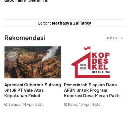
dapur akhir pekan ini!
Editor :
Nathasya Zallianty
Rekomendasi
Index
resiasi Gubernur Sulteng
Pemerintah Siapkan Dana
Dedi M
tuk PT Vale Atas
APBN untuk Program
KTP As
patuhan Fiskal
Koperasi Desa Merah Putih
Pembay
elasa, 14 April 2026
Rabu, 15 April 2026
Rabu, 