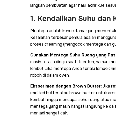
langkah pembuatan agar hasil akhir kue sesu
1. Kendalikan Suhu dan
Mentega adalah kunci utama yang menentukan
Kesalahan terbesar pemula adalah menggunak
proses
creaming
(mengocok mentega dan gul
Gunakan Mentega Suhu Ruang yang Pas
masih terasa dingin saat disentuh, namun men
lembut. Jika mentega Anda terlalu lembek hi
roboh di dalam oven.
Eksperimen dengan Brown Butter:
Jika r
(
melted butter
atau
brown butter
untuk arom
kembali hingga mencapai suhu ruang atau m
mentega yang masih hangat langsung ke da
menjadi sangat cair.