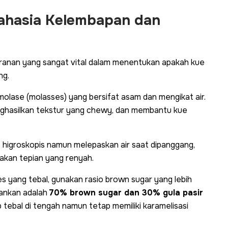
Rahasia Kelembapan dan
anan yang sangat vital dalam menentukan apakah kue
ng.
molase (
molasses
) yang bersifat asam dan mengikat air.
ghasilkan tekstur yang
chewy
, dan membantu kue
t higroskopis namun melepaskan air saat dipanggang,
kan tepian yang renyah.
es
yang tebal, gunakan rasio
brown sugar
yang lebih
arankan adalah
70% brown sugar dan 30% gula pasir
 tebal di tengah namun tetap memiliki karamelisasi