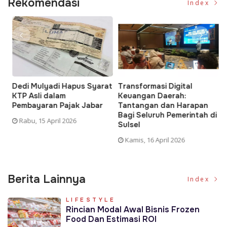
Rekomendasi
Index
Dedi Mulyadi Hapus Syarat
Transformasi Digital
T
KTP Asli dalam
Keuangan Daerah:
A
h
Pembayaran Pajak Jabar
Tantangan dan Harapan
P
Bagi Seluruh Pemerintah di
Rabu, 15 April 2026
Sulsel
Kamis, 16 April 2026
Berita Lainnya
Index
LIFESTYLE
Rincian Modal Awal Bisnis Frozen
Food Dan Estimasi ROI