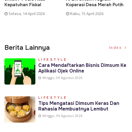
ih
Pembayaran Pajak Jabar
Tantangan dan Harapan
Bagi Seluruh Pemerintah di
Rabu, 15 April 2026
Sulsel
Kamis, 16 April 2026
Berita Lainnya
Index
LIFESTYLE
Cara Mendaftarkan Bisnis Dimsum Ke
Aplikasi Ojek Online
Minggu, 09 Agustus 2026
LIFESTYLE
Tips Mengatasi Dimsum Keras Dan
Rahasia Membuatnya Lembut
Minggu, 09 Agustus 2026