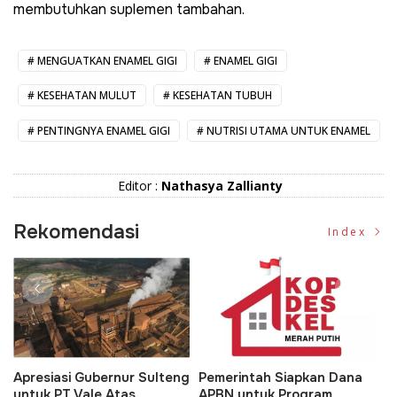
membutuhkan suplemen tambahan.
MENGUATKAN ENAMEL GIGI
ENAMEL GIGI
KESEHATAN MULUT
KESEHATAN TUBUH
PENTINGNYA ENAMEL GIGI
NUTRISI UTAMA UNTUK ENAMEL
Editor :
Nathasya Zallianty
Rekomendasi
Index
a
Dedi Mulyadi Hapus Syarat
Transformasi Digital
KTP Asli dalam
Keuangan Daerah: