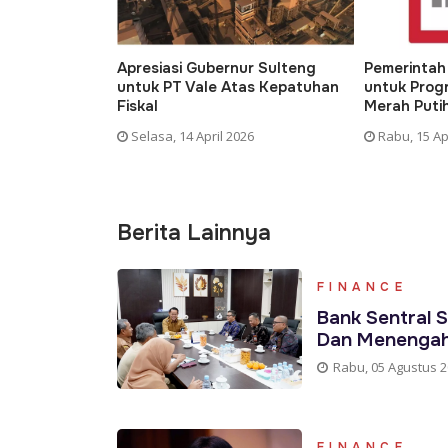
elola
Apresiasi Gubernur Sulteng
Pemerintah S
 Era
untuk PT Vale Atas Kepatuhan
untuk Progra
Fiskal
Merah Putih
Selasa, 14 April 2026
Rabu, 15 April 
Berita Lainnya
FINANCE
Bank Sentral S
Dan Menenga
Rabu, 05 Agustus 
FINANCE