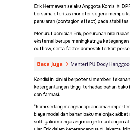
Erik Hermawan selaku Anggota Komisi XI DPR
bersama otoritas moneter segera memperkua
penularan (contagion effect) pada stabilita
Menurut penilaian Erik, penurunan nilai rupiah
eksternal berupa meningkatnya ketegangan g
outflow, serta faktor domestik terkait persep
Baca Juga
Menteri PU Dody Hanggodo 
Kondisi ini dinilai berpotensi memberi tekana
ketergantungan tinggi terhadap bahan baku im
dan farmasi.
“Kami sedang menghadapi ancaman imported in
biaya modal dan bahan baku melonjak akibat
sulit, yakni mengurangi margin keuntungan
ujar Erik dalam keterangannya di Jakarta, Mi