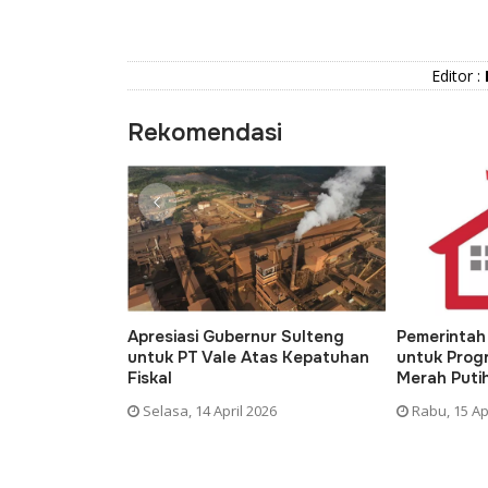
Editor :
Rekomendasi
siasi Gubernur Sulteng
Pemerintah Siapkan Dana APBN
k PT Vale Atas Kepatuhan
untuk Program Koperasi Desa
al
Merah Putih
asa, 14 April 2026
Rabu, 15 April 2026