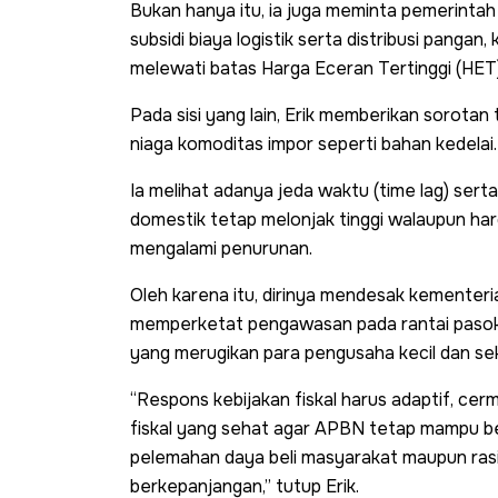
Bukan hanya itu, ia juga meminta pemerint
subsidi biaya logistik serta distribusi pang
melewati batas Harga Eceran Tertinggi (HET)
Pada sisi yang lain, Erik memberikan sorotan
niaga komoditas impor seperti bahan kedelai.
Ia melihat adanya jeda waktu (time lag) sert
domestik tetap melonjak tinggi walaupun har
mengalami penurunan.
Oleh karena itu, dirinya mendesak kementer
memperketat pengawasan pada rantai pasok i
yang merugikan para pengusaha kecil dan s
“Respons kebijakan fiskal harus adaptif, cer
fiskal yang sehat agar APBN tetap mampu b
pelemahan daya beli masyarakat maupun rasio
berkepanjangan,” tutup Erik.