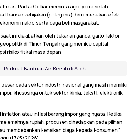
 Fraksi Partai Golkar meminta agar pemerintah
t bauran kebijakan (policy mix) demi menekan efek
s ekonomi makro serta daya beli masyarakat.
 saat ini diakibatkan oleh tekanan ganda, yaitu faktor
eopolitik di Timur Tengah yang memicu capital
si risiko fiskal masa depan.
Perkuat Bantuan Air Bersih di Aceh
n besar pada sektor industri nasional yang masih memiliki
por, khususnya untuk sektor kimia, tekstil, elektronik,
flation atau inflasi barang impor yang nyata. Ketika
 melemahnya rupiah, produsen dihadapkan pada pilihan
 atau membebankan kenaikan biaya kepada konsumen,”
nggu (17/5/2026).